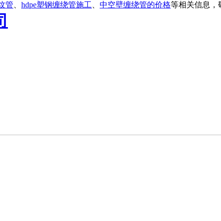
纹管
、
hdpe塑钢缠绕管施工
、
中空壁缠绕管的价格
等相关信息，