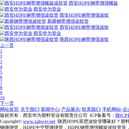
西安HDPE钢带增强螺旋
西安华为管业
西安HDPE钢带增强波纹
新疆钢带增强波纹管
西安HDPE钢带增强波纹
西安华为管业
陕西HDPE钢带增强波纹
上一页
1
2
3
4
5
6
7
8
9
10
下一页
网站首页
|
关于我们
|
新闻中心
|
产品展示
|
联系我们
|
手机网站
|
企
版权所有：西安华为塑料管业有限责任公司 ICP备案号：
陕ICP
Copyright©
www.xahwgy.net
陕西HDPE双壁波纹管哪家好？塑
钢缠绕管，HDPE中空壁缠绕管，HDPE钢带增强螺旋波纹管