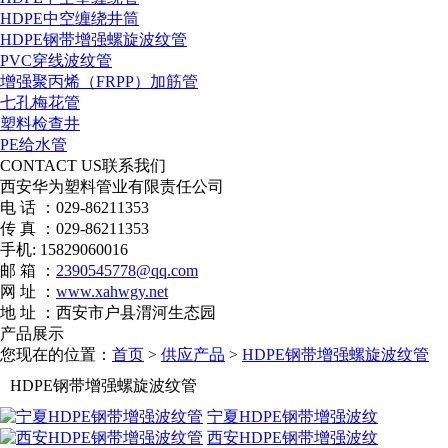
HDPE中空缠绕井筒
HDPE钢带增强螺旋波纹管
PVC穿线波纹管
增强聚丙烯（FRPP）加筋管
七孔梅花管
塑料检查井
PE给水管
CONTACT US
联系我们
西安华为塑料管业有限责任公司
电 话 ：029-86211353
传 真 ：029-86211353
手机: 15829060016
邮 箱 ：
2390545778@qq.com
网 址 ：
www.xahwgy.net
地 址 ：西安市户县渭河生态园
产品展示
您现在的位置：
首页
>
供应产品
>
HDPE钢带增强螺旋波纹管
HDPE钢带增强螺旋波纹管
宁夏HDPE钢带增强波纹
西安HDPE钢带增强波纹